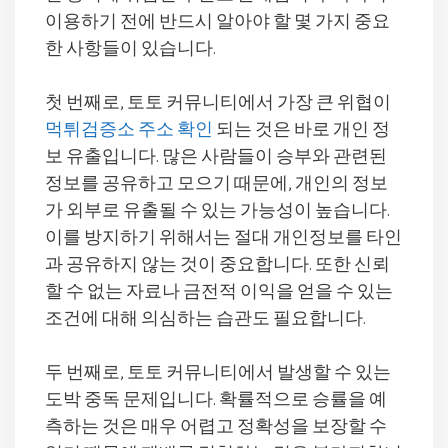
이용하기 전에 반드시 알아야 할 몇 가지 중요
한 사항들이 있습니다.
첫 번째로, 토토 커뮤니티에서 가장 큰 위협이
먹튀검증소 주소 확인
되는 것은 바로 개인 정
보 유출입니다. 많은 사람들이 승부와 관련된
정보를 공유하고 모으기 때문에, 개인의 정보
가 외부로 유출될 수 있는 가능성이 높습니다.
이를 방지하기 위해서는 절대 개인정보를 타인
과 공유하지 않는 것이 중요합니다. 또한 신뢰
할 수 없는 자료나 금전적 이익을 얻을 수 있는
조건에 대해 의심하는 습관도 필요합니다.
두 번째로, 토토 커뮤니티에서 발생할 수 있는
도박 중독 문제입니다. 확률적으로 승률을 예
측하는 것은 매우 어렵고 정확성을 보장할 수