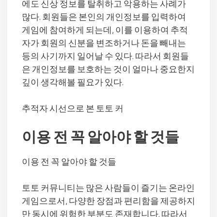
에도 신상 정보를 탈취하고 악용하는 사례가
많다. 회원들은 본인의 개인정보를 입력하여
게임에 참여하게 되는데, 이를 이용하여 추적
자가 회원의 신분을 변조하거나 돈을 빼내는
등의 사기까지 일어날 수 있다. 따라서 회원들
은 개인정보를 보호하는 것이 얼마나 중요한지
깊이 생각해볼 필요가 있다.
추적자 시선으로 본 토토 커
이용 전 꼭 알아야 할 것들
이용 전 꼭 알아야 할 것들
토토 커뮤니티는 많은 사람들이 즐기는 온라인
게임으로서, 다양한 장점과 편리함을 제공하지
만 동시에 위험한 부분도 존재합니다. 따라서