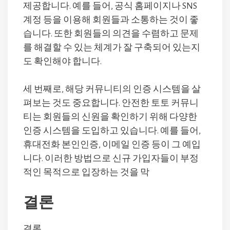
제공합니다. 예를 들어, 공식 홈페이지나 SNS
계정 등을 이용해 회원들과 소통하는 것이 좋
습니다. 또한 회원들의 의견을 수렴하고 문제
를 해결할 수 있는 체계가 잘 구축되어 있는지
도 확인해야 합니다.
세 번째로, 해당 커뮤니티의 인증 시스템을 살
펴보는 것도 중요합니다. 안전한 토토 커뮤니
티는 회원들의 신원을 확인하기 위해 다양한
인증 시스템을 도입하고 있습니다. 예를 들어,
휴대전화 본인인증, 이메일 인증 등이 그 예입
니다. 이러한 방법으로 신규 가입자들이 부정
적인 목적으로 입장하는 것을 막
결론
결론