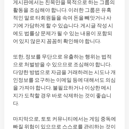
게시판에서는 친목만을 목적으로 하는 그룹의
활동을 조심해야 합니다. 이러한 그룹은 유혹
적인 말로 타회원들을 속여 돈을 빼앗거나 사
기에 가담하게 할 수 있습니다. 게시글 작성 시
에도 법률상 문제가 될 수 있는 내용이 포함되
어 있지 않은지 꼼꼼히 확인해야 합니다.
또한, 정보를 무단으로 유출하는 행위는 법적
으로 처벌받을 수 있으므로 조심해야 합니다.
다양한 방법으로 자금을 거래하려는 시도나 개
인정보를 요구하는 이메일 등에 대해서도 의심
을 가져야 합니다. 불필요하거나 이상한 메시
지가 도착할 경우 바로 삭제하는 것이 좋습니
다.
마지막으로, 토토 커뮤니티에서는 게임 중독에
빠질 위험이 있으므로 스스로를 관리하는 것이