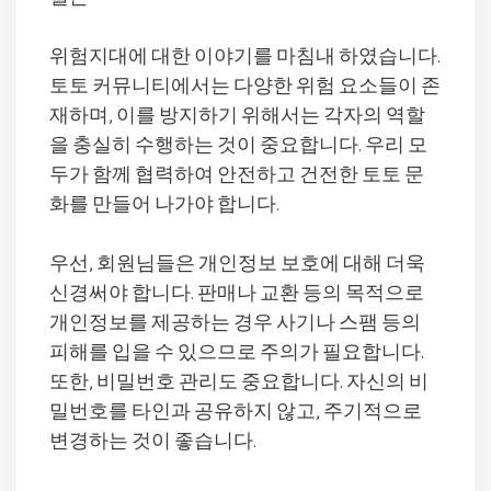
위험지대에 대한 이야기를 마침내 하였습니다.
토토 커뮤니티에서는 다양한 위험 요소들이 존
재하며, 이를 방지하기 위해서는 각자의 역할
을 충실히 수행하는 것이 중요합니다. 우리 모
두가 함께 협력하여 안전하고 건전한 토토 문
화를 만들어 나가야 합니다.
우선, 회원님들은 개인정보 보호에 대해 더욱
신경써야 합니다. 판매나 교환 등의 목적으로
개인정보를 제공하는 경우 사기나 스팸 등의
피해를 입을 수 있으므로 주의가 필요합니다.
또한, 비밀번호 관리도 중요합니다. 자신의 비
밀번호를 타인과 공유하지 않고, 주기적으로
변경하는 것이 좋습니다.